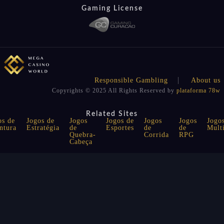
Gaming License
Responsible Gambling
About us
Copyrights © 2025 All Rights Reserved by
plataforma 78w
Related Sites
os de
Jogos de
Jogos
Jogos de
Jogos
Jogos
Jogo
ntura
Estratégia
de
Esportes
de
de
Mult
Quebra-
Corrida
RPG
Cabeça